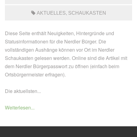
AKTUELLES
SCHAUKASTEN
Diese Seite enthält Neuigkeiten, Hintergründe und
Statusinformationen für die Nerdler Bürger. Die
vollständigen Aushänge können vor Ort im Nerdler
Schaukasten gelesen werden. Online sind die Artikel mit
dem Nerdler Bürgerpasswort zu öffnen (einfach beim
Ortsbürgermeister erfragen).
Die aktuellsten...
Weiterlesen...